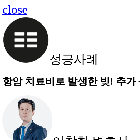
close
성공사례
항암 치료비로 발생한 빚! 추가