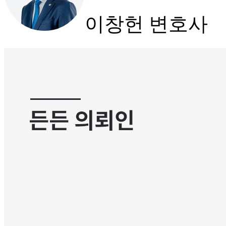
이창헌 변호사